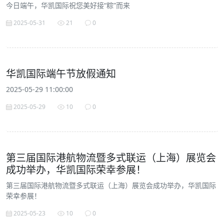
今日端午，华凯国际祝您美好接“粽”而来
2025-05-31
21
0
华凯国际端午节放假通知
2025-05-29 11:00:00
2025-05-29
10
0
第三届国际港航物流暨多式联运（上海）展览会
成功举办，华凯国际荣幸参展！
第三届国际港航物流暨多式联运（上海）展览会成功举办，华凯国际
荣幸参展！
2025-05-23
10
0