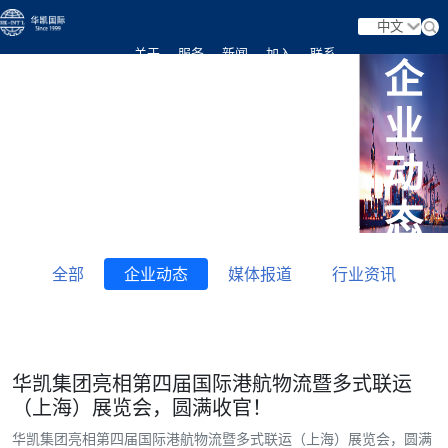
中文
关于
服务
新闻
加入
联系
企
首页
业
我们
业务
资讯
我们
我们
动
态
全部
企业动态
媒体报道
行业资讯
华凯集团亮相第四届国际港航物流暨多式联运
（上海）展览会，圆满收官！
华凯集团亮相第四届国际港航物流暨多式联运（上海）展览会，圆满