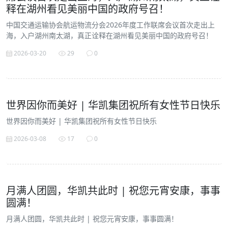
释在湖州看见美丽中国的政府号召！
中国交通运输协会航运物流分会2026年度工作联席会议首次走出上
海，入户湖州南太湖，真正诠释在湖州看见美丽中国的政府号召！
2026-03-20
29
0
世界因你而美好 | 华凯集团祝所有女性节日快乐
世界因你而美好 | 华凯集团祝所有女性节日快乐
2026-03-08
17
0
月满人团圆，华凯共此时 | 祝您元宵安康，事事
圆满！
月满人团圆，华凯共此时 | 祝您元宵安康，事事圆满！