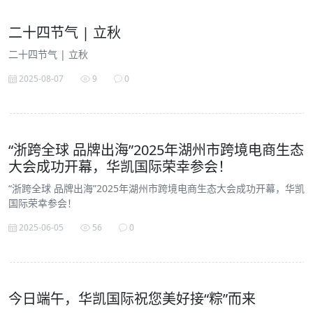
二十四节气 | 立秋
二十四节气 | 立秋
2025-08-07
9
0
“浙跨全球 品牌出海”2025年湖州市跨境电商生态
大会成功开幕，华凯国际荣幸参会！
“浙跨全球 品牌出海”2025年湖州市跨境电商生态大会成功开幕，华凯
国际荣幸参会！
2025-06-05
56
0
今日端午，华凯国际祝您美好接“粽”而来