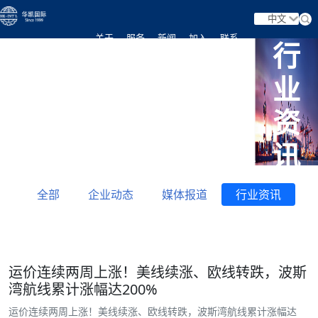
中文
关于
服务
新闻
加入
联系
行
首页
业
我们
业务
资讯
我们
我们
资
讯
全部
企业动态
媒体报道
行业资讯
运价连续两周上涨！美线续涨、欧线转跌，波斯
湾航线累计涨幅达200%
运价连续两周上涨！美线续涨、欧线转跌，波斯湾航线累计涨幅达